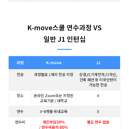
K-move스쿨 연수과정 VS
일반 J1 인턴십
과정
K-move
J1
전공
과정별로 1개의 전공 지정
상경,IT,기계전자,디자인,
건축 패션 등 미국인턴이
가능한 전공
장소
온라인 Zoom또는 지정된
X
교육기관 / 대학교
연수
3~8개월 국내교육
X
연수비
개인부담20%
별도 연수 없음
/ 연수비용의 80%