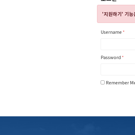
'지원하기' 기
Username
*
Password
*
Remember M