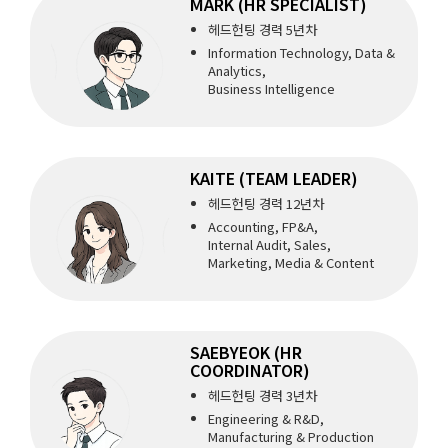
MARK (HR SPECIALIST)
헤드헌팅 경력 5년차
Information Technology, Data &
Analytics,
Business Intelligence
KAITE (TEAM LEADER)
헤드헌팅 경력 12년차
Accounting, FP&A,
Internal Audit, Sales,
Marketing, Media & Content
SAEBYEOK (HR
COORDINATOR)
헤드헌팅 경력 3년차
Engineering & R&D,
Manufacturing & Production