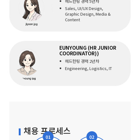
헤드헌팅 경력 5년차
Sales, UI/UX Design,
Graphic Design, Media &
Content
EUNYOUNG (HR JUNIOR
COORDINATOR))
헤드헌팅 경력 2년차
Engineering, Logistics, IT
채용 프로세스
01
02