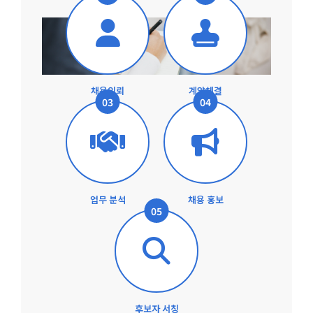
채용의뢰
계약체결
03
04
업무 분석
채용 홍보
05
후보자 서칭