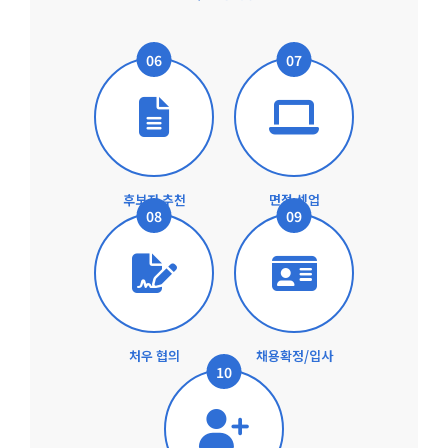
06
07
후보자 추천
면접 셋업
08
09
처우 협의
채용확정/입사
10